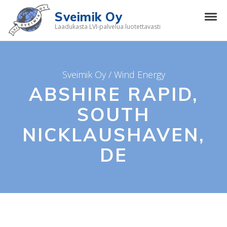
Skip to navigation
Skip to content
Sveimik Oy
Tog
Laadukasta LVI-palvelua luotettavasti
Sveimik Oy
/
Wind Energy
ABSHIRE RAPID,
SOUTH
NICKLAUSHAVEN,
DE